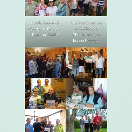
Famille Bauraind/
Diplôme de 30 ans
Debaty, de Belgique,
de fidélité pour
15 ans de fidélité
Christian et Marie
Jeanne Danvoye.