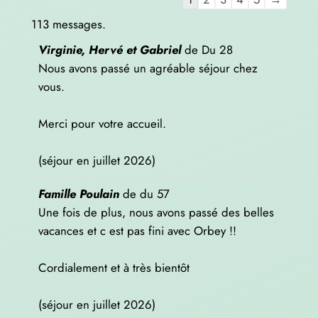
dans
113 messages.
la
Virginie, Hervé et Gabriel
de
Du 28
liste
Nous avons passé un agréable séjour chez
du
vous.
livre
d’or
Merci pour votre accueil.
(séjour en juillet 2026)
Famille Poulain
de
du 57
Une fois de plus, nous avons passé des belles
vacances et c est pas fini avec Orbey !!
Cordialement et à très bientôt
(séjour en juillet 2026)